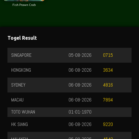
Fish Prawn Crab
Togel Result
SINGAPORE
05-08-2026
0715
HONGKONG
06-08-2026
3634
SYDNEY
06-08-2026
4816
MACAU
06-08-2026
7894
TOTO WUHAN
01-01-1970
HK SIANG
06-08-2026
9220