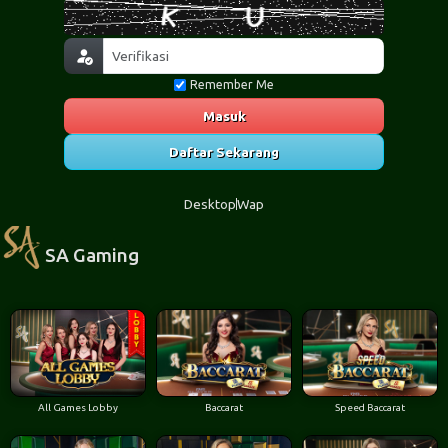
Remember Me
Masuk
Daftar Sekarang
Desktop
Wap
SA Gaming
All Games Lobby
Baccarat
Speed Baccarat