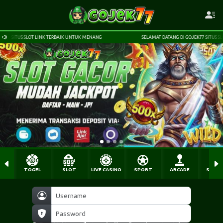
 SITUS SLOT LINK TERBAIK UNTUK MENANG
SELAMAT DATANG DI GOJEK77 SITUS SLOT 
TOGEL
SLOT
LIVE CASINO
SPORT
ARCADE
SABU