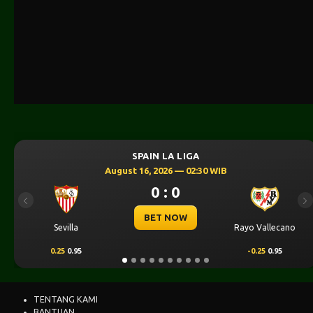
SPAIN LA LIGA
August 16, 2026 — 02:30 WIB
0 : 0
Previous
Ne
BET NOW
Sevilla
Rayo Vallecano
0.25
0.95
-0.25
0.95
TENTANG KAMI
BANTUAN