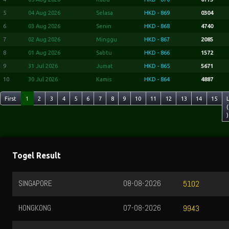
5
04 Aug 2026
Selasa
HKD - 869
0304
6
03 Aug 2026
Senin
HKD - 868
4740
7
02 Aug 2026
Minggu
HKD - 867
2085
8
01 Aug 2026
Sabtu
HKD - 866
1572
9
31 Jul 2026
Jumat
HKD - 865
5671
10
30 Jul 2026
Kamis
HKD - 864
4887
First
1
2
3
4
5
6
7
8
9
10
11
12
13
14
15
(
)
Togel Result
SINGAPORE
08-08-2026
5102
HONGKONG
07-08-2026
9943