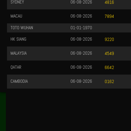
SYDNEY
06-08-2026
4816
MACAU
06-08-2026
7894
TOTO WUHAN
01-01-1970
HK SIANG
06-08-2026
9220
MALAYSIA
06-08-2026
4549
QATAR
06-08-2026
6642
CAMBODIA
06-08-2026
0162